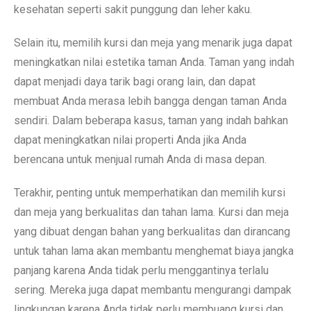
kesehatan seperti sakit punggung dan leher kaku.
Selain itu, memilih kursi dan meja yang menarik juga dapat
meningkatkan nilai estetika taman Anda. Taman yang indah
dapat menjadi daya tarik bagi orang lain, dan dapat
membuat Anda merasa lebih bangga dengan taman Anda
sendiri. Dalam beberapa kasus, taman yang indah bahkan
dapat meningkatkan nilai properti Anda jika Anda
berencana untuk menjual rumah Anda di masa depan.
Terakhir, penting untuk memperhatikan dan memilih kursi
dan meja yang berkualitas dan tahan lama. Kursi dan meja
yang dibuat dengan bahan yang berkualitas dan dirancang
untuk tahan lama akan membantu menghemat biaya jangka
panjang karena Anda tidak perlu menggantinya terlalu
sering. Mereka juga dapat membantu mengurangi dampak
lingkungan karena Anda tidak perlu membuang kursi dan