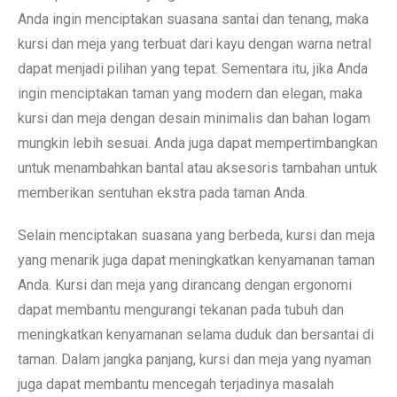
Anda ingin menciptakan suasana santai dan tenang, maka
kursi dan meja yang terbuat dari kayu dengan warna netral
dapat menjadi pilihan yang tepat. Sementara itu, jika Anda
ingin menciptakan taman yang modern dan elegan, maka
kursi dan meja dengan desain minimalis dan bahan logam
mungkin lebih sesuai. Anda juga dapat mempertimbangkan
untuk menambahkan bantal atau aksesoris tambahan untuk
memberikan sentuhan ekstra pada taman Anda.
Selain menciptakan suasana yang berbeda, kursi dan meja
yang menarik juga dapat meningkatkan kenyamanan taman
Anda. Kursi dan meja yang dirancang dengan ergonomi
dapat membantu mengurangi tekanan pada tubuh dan
meningkatkan kenyamanan selama duduk dan bersantai di
taman. Dalam jangka panjang, kursi dan meja yang nyaman
juga dapat membantu mencegah terjadinya masalah