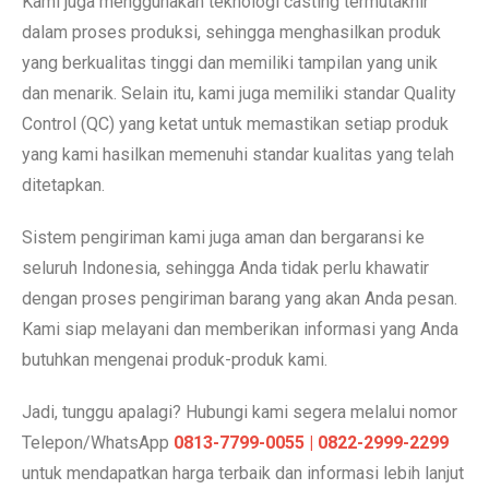
Kami juga menggunakan teknologi casting termutakhir
dalam proses produksi, sehingga menghasilkan produk
yang berkualitas tinggi dan memiliki tampilan yang unik
dan menarik. Selain itu, kami juga memiliki standar Quality
Control (QC) yang ketat untuk memastikan setiap produk
yang kami hasilkan memenuhi standar kualitas yang telah
ditetapkan.
Sistem pengiriman kami juga aman dan bergaransi ke
seluruh Indonesia, sehingga Anda tidak perlu khawatir
dengan proses pengiriman barang yang akan Anda pesan.
Kami siap melayani dan memberikan informasi yang Anda
butuhkan mengenai produk-produk kami.
Jadi, tunggu apalagi? Hubungi kami segera melalui nomor
Telepon/WhatsApp
0813-7799-0055 | 0822-2999-2299
untuk mendapatkan harga terbaik dan informasi lebih lanjut