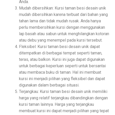
Anda.
Mudah dibersihkan: Kursi taman besi desain unik
mudah dibersihkan karena terbuat dari bahan yang
tahan lama dan tidak mudah rusak. Anda hanya
perlu membersihkan kursi dengan menggunakan
lap basah atau sabun untuk menghilangkan kotoran
atau debu yang menempel pada kursi tersebut.
Fleksibel: Kursi taman besi desain unik dapat
ditempatkan di berbagai tempat seperti taman,
teras, atau balkon. Kursi ini juga dapat digunakan
untuk berbagai keperluan seperti untuk bersantai
atau membaca buku di taman. Hal ini membuat
kursi ini menjadi pilihan yang fleksibel dan dapat
digunakan dalam berbagai situasi.
Terjangkau: Kursi taman besi desain unik memiliki
harga yang relatif terjangkau dibandingkan dengan
kursi taman lainnya. Harga yang terjangkau
membuat kursi ini dapat menjadi pilihan yang tepat