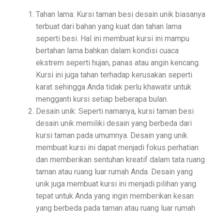
Tahan lama: Kursi taman besi desain unik biasanya
terbuat dari bahan yang kuat dan tahan lama
seperti besi. Hal ini membuat kursi ini mampu
bertahan lama bahkan dalam kondisi cuaca
ekstrem seperti hujan, panas atau angin kencang.
Kursi ini juga tahan terhadap kerusakan seperti
karat sehingga Anda tidak perlu khawatir untuk
mengganti kursi setiap beberapa bulan.
Desain unik: Seperti namanya, kursi taman besi
desain unik memiliki desain yang berbeda dari
kursi taman pada umumnya. Desain yang unik
membuat kursi ini dapat menjadi fokus perhatian
dan memberikan sentuhan kreatif dalam tata ruang
taman atau ruang luar rumah Anda. Desain yang
unik juga membuat kursi ini menjadi pilihan yang
tepat untuk Anda yang ingin memberikan kesan
yang berbeda pada taman atau ruang luar rumah