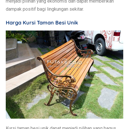
menjadi pilihan yang ekonomis dan dapat memberikan
dampak positif bagi lingkungan sekitar.
Harga Kursi Taman Besi Unik
Kursi taman besi unik dapat menjadi pilihan yang bagus