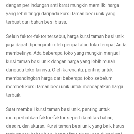
dengan perlindungan anti karat mungkin memiliki harga
yang lebih tinggi daripada kursi taman besi unik yang
terbuat dari bahan besi biasa.
Selain faktor-faktor tersebut, harga kursi taman besi unik
juga dapat dipengaruhi oleh penjual atau toko tempat Anda
membelinya. Ada beberapa toko yang mungkin menjual
kursi taman besi unik dengan harga yang lebih murah
daripada toko lainnya. Oleh karena itu, penting untuk
membandingkan harga dari beberapa toko sebelum
membeli kursi taman besi unik untuk mendapatkan harga
terbaik.
Saat membeli kursi taman besi unik, penting untuk
memperhatikan faktor-faktor seperti kualitas bahan,
desain, dan ukuran. Kursi taman besi unik yang baik harus