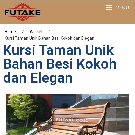
MENU
Home
/
Artikel
/
Kursi Taman Unik Bahan Besi Kokoh dan Elegan
Kursi Taman Unik
Bahan Besi Kokoh
dan Elegan