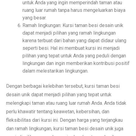
untuk Anda yang ingin memperindah taman atau
ruang luar rumah tanpa harus mengeluarkan biaya
yang besar.
Ramah lingkungan: Kursi taman besi desain unik
dapat menjadi pilihan yang ramah lingkungan
karena terbuat dari bahan yang dapat didaur ulang
seperti besi. Hal ini membuat kursi ini menjadi
pilihan yang tepat untuk Anda yang peduli dengan
lingkungan dan ingin memberikan kontribusi positif
dalam melestarikan lingkungan.
Dengan berbagai kelebihan tersebut, kursi taman besi
desain unik dapat menjadi pilihan yang tepat untuk
melengkapi taman atau ruang luar rumah Anda. Anda tidak
perlu khawatir tentang keawetan, kebersihan, dan
fleksibilitas dari kursi ini. Dengan harga yang terjangkau
dan ramah lingkungan, kursi taman besi desain unik juga