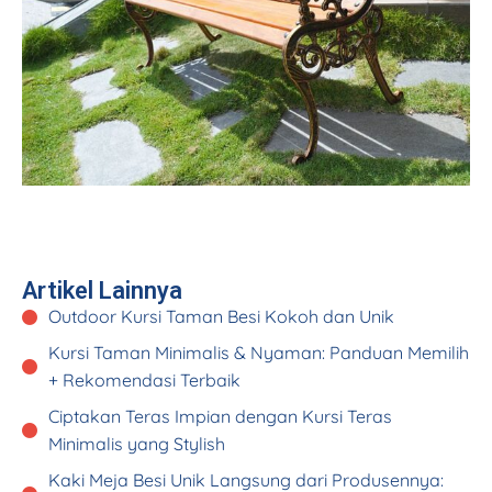
Artikel Lainnya
Outdoor Kursi Taman Besi Kokoh dan Unik
Kursi Taman Minimalis & Nyaman: Panduan Memilih
+ Rekomendasi Terbaik
Ciptakan Teras Impian dengan Kursi Teras
Minimalis yang Stylish
Kaki Meja Besi Unik Langsung dari Produsennya: