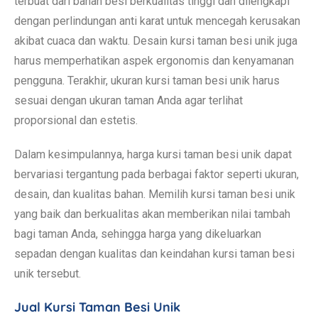
terbuat dari bahan besi berkualitas tinggi dan dilengkapi
dengan perlindungan anti karat untuk mencegah kerusakan
akibat cuaca dan waktu. Desain kursi taman besi unik juga
harus memperhatikan aspek ergonomis dan kenyamanan
pengguna. Terakhir, ukuran kursi taman besi unik harus
sesuai dengan ukuran taman Anda agar terlihat
proporsional dan estetis.
Dalam kesimpulannya, harga kursi taman besi unik dapat
bervariasi tergantung pada berbagai faktor seperti ukuran,
desain, dan kualitas bahan. Memilih kursi taman besi unik
yang baik dan berkualitas akan memberikan nilai tambah
bagi taman Anda, sehingga harga yang dikeluarkan
sepadan dengan kualitas dan keindahan kursi taman besi
unik tersebut.
Jual Kursi Taman Besi Unik