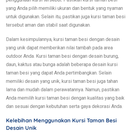
yang Anda pilih memiliki ukuran dan bentuk yang nyaman
untuk digunakan. Selain itu, pastikan juga kursi taman besi
tersebut aman dan stabil saat digunakan.
Dalam kesimpulannya, kursi taman besi dengan desain
yang unik dapat memberikan nilai tambah pada area
outdoor Anda. Kursi taman besi dengan desain burung,
daun, kaktus atau bunga adalah beberapa desain kursi
taman besi yang dapat Anda pertimbangkan. Selain
memiliki desain yang unik, kursi taman besi juga tahan
lama dan mudah dalam perawatannya. Namun, pastikan
Anda memilih kursi taman besi dengan kualitas yang baik
dan sesuai dengan kebutuhan serta gaya dekorasi Anda.
Kelebihan Menggunakan Kursi Taman Besi
Desain Unik